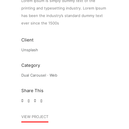
Lorem Ipsum is simply dummy text of the
printing and typesetting industry. Lorem Ipsum
has been the industry’s standard dummy text
ever since the 1500s
Client
Unsplash
Category
Dual Carousel
·
Web
Share This
VIEW PROJECT